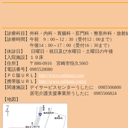
【診療科目】外科・内科・胃腸科・肛門科・整形外科・放射
【診療時間】午前 9：00～12：30（受付12：00まで）
午後14：00～17：00（受付16：30まで）
【休診日】 日曜日・祝日及び水曜日・土曜日の午後
【入院施設】１９床
【住所】 〒880-0916 宮崎市恒久5065
【電話番号】0985528080
【ＰＣ版ＵＲＬ】
http://www.ushitani.com/
【携帯版ＵＲＬ】
http://www.ushitani.com/i/
【関連施設】デイサービスセンターうしたに 0985506800
居宅介護支援事業所うしたに 0985506824
【地図】