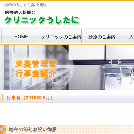
地域のみぢかな診療施設
HOME
クリニックのご案内
診療のご案内
入
行事食（2016年 5月）
端午の節句お祝い御膳