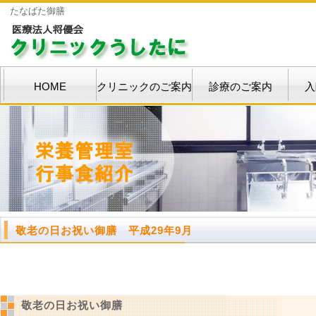
たなばた御膳
HOME
クリニックのご案内
診療のご案内
入
敬老の日お祝い御膳 平成29年9月
敬老の日お祝い御膳