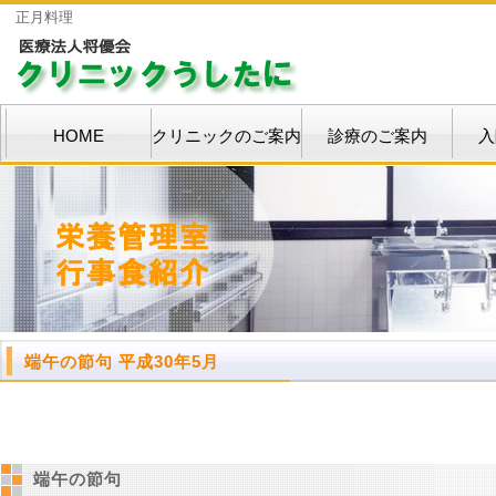
正月料理
HOME
クリニックのご案内
診療のご案内
入
端午の節句 平成30年5月
端午の節句