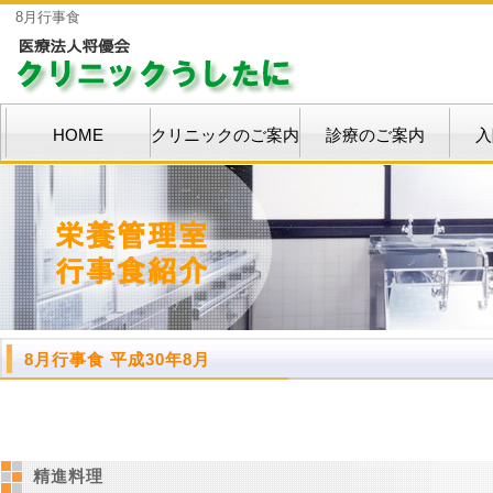
8月行事食
HOME
クリニックのご案内
診療のご案内
入
8月行事食 平成30年8月
精進料理