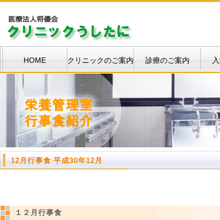
HOME
クリニックのご案内
診療のご案内
入
12月行事食 平成30年12月
１２月行事食