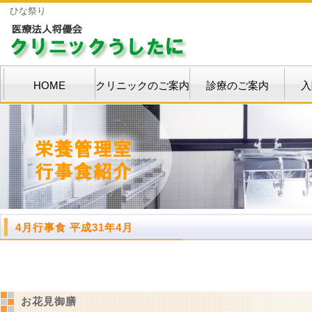
ひな祭り
HOME
クリニックのご案内
診療のご案内
入
4月行事食 平成31年4月
お花見御膳