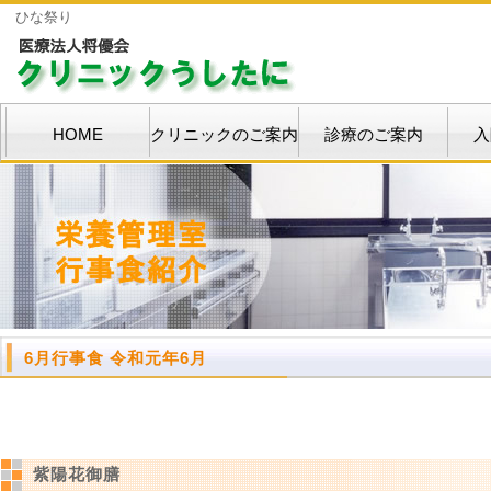
ひな祭り
HOME
クリニックのご案内
診療のご案内
入
6月行事食 令和元年6月
紫陽花御膳