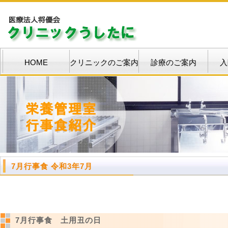
HOME
クリニックのご案内
診療のご案内
入
7月行事食 令和3年7月
7月行事食 土用丑の日