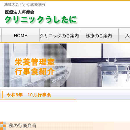
地域のみぢかな診療施設
HOME
クリニックのご案内
診療のご案内
入
令和5年 10月行事食
秋の行楽弁当