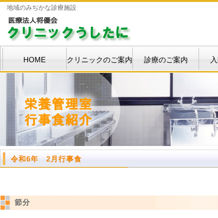
地域のみぢかな診療施設
HOME
クリニックのご案内
診療のご案内
入
令和6年 2月行事食
節分