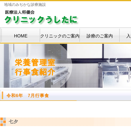
地域のみぢかな診療施設
HOME
クリニックのご案内
診療のご案内
入
令和6年 7月行事食
七夕