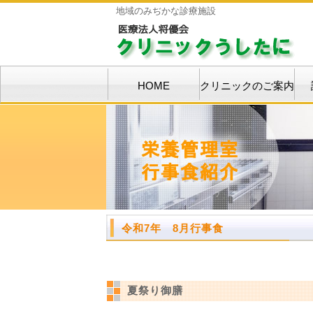
地域のみぢかな診療施設
HOME
クリニックのご案内
令和7年 8月行事食
夏祭り御膳