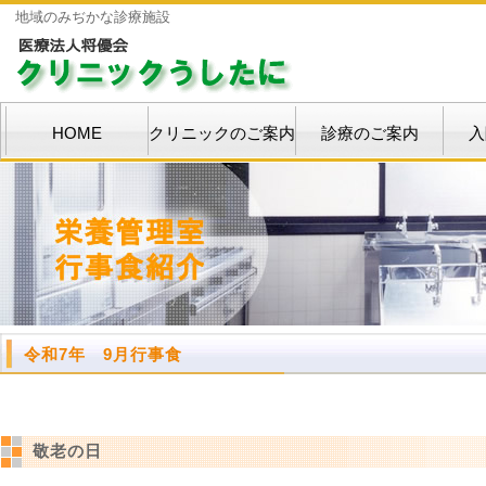
地域のみぢかな診療施設
HOME
クリニックのご案内
診療のご案内
入
令和7年 9月行事食
敬老の日