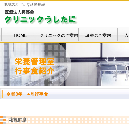
地域のみぢかな診療施設
HOME
クリニックのご案内
診療のご案内
入
令和8年 4月行事食
花籠御膳