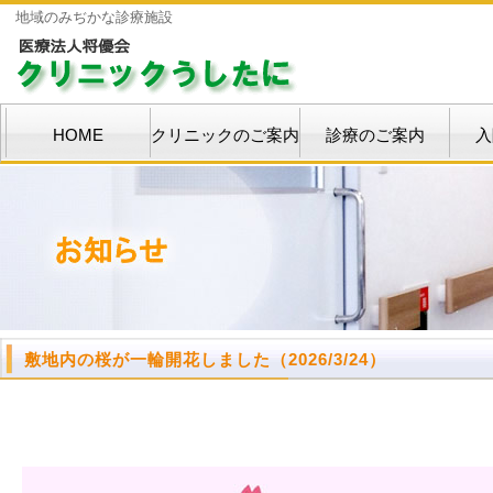
地域のみぢかな診療施設
HOME
クリニックのご案内
診療のご案内
入
敷地内の桜が一輪開花しました
（2026/3/24）