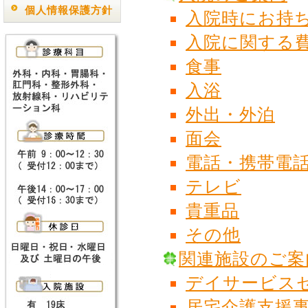
個人情報保護方針
入院時にお持
入院に関する
食事
入浴
外出・外泊
面会
電話・携帯電
テレビ
貴重品
その他
関連施設のご案
デイサービス
居宅介護支援