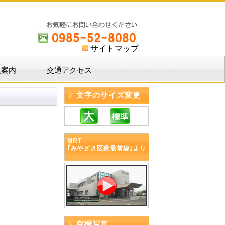
サイトマップ
人案内
交通アクセス
文字のサイズ変更
MRT
｢みやざき医療最前線｣より
空撮写真