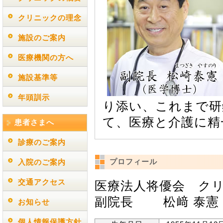
クリニックの理念
施設のご案内
医療機関の方へ
施設基準等
年頭訓示
り添い、これまで研
て、医療と介護に精
患者さまへ
診療のご案内
プロフィール
入院のご案内
交通アクセス
医療法人将優会 ク
副院長 松﨑 泰憲
お知らせ
個人情報保護方針