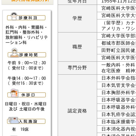
生年月日
1955年11月12
宮崎医科大学医
宮崎医科大学大
学歴
（留学歴）カナ
アメリカ・ワシ
宮崎大学医学部
都城市郡医師会
職歴
田野町立国民健
宮崎医科大学医
一般内科・外
専門分野
在宅医療 精神
日本外科学会指
日本気管支学会
日本胸部外科学
日本呼吸器学会
日本呼吸器外科
認定資格
日本乳癌学会認
日本臨床腫瘍学
日本消化器内視