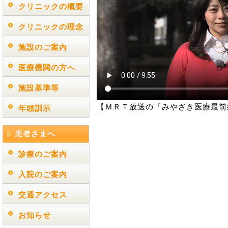
クリニックの概要
クリニックの理念
施設のご案内
医療機関の方へ
施設基準等
【ＭＲＴ放送の「みやざき医療最前
年頭訓示
患者さまへ
診療のご案内
入院のご案内
交通アクセス
お知らせ